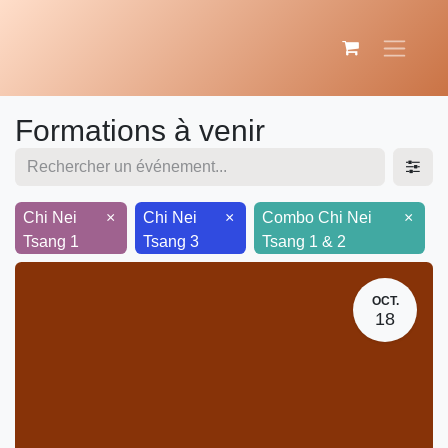
Formations à venir
Chi Nei
×
Chi Nei
×
Combo Chi Nei
×
Tsang 1
Tsang 3
Tsang 1 & 2
OCT.
18